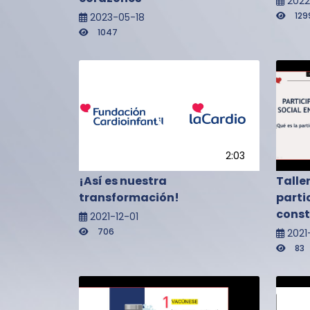
202
129
2023-05-18
1047
2:03
¡Así es nuestra
Talle
transformación!
parti
cons
2021-12-01
706
2021
83