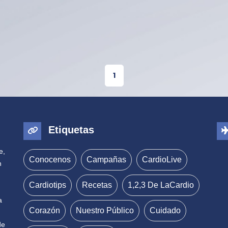
1
Etiquetas
e,
Conocenos
Campañas
CardioLive
n
Cardiotips
Recetas
1,2,3 De LaCardio
a
Corazón
Nuestro Público
Cuidado
de