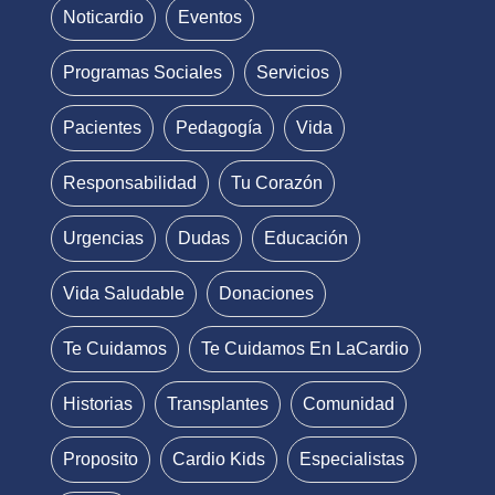
Noticardio
Eventos
Programas Sociales
Servicios
Pacientes
Pedagogía
Vida
Responsabilidad
Tu Corazón
Urgencias
Dudas
Educación
Vida Saludable
Donaciones
Te Cuidamos
Te Cuidamos En LaCardio
Historias
Transplantes
Comunidad
Proposito
Cardio Kids
Especialistas