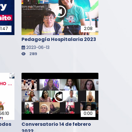
1:47
2:08
Pedagogía Hospitalaria 2023
2023-06-13
2189
56:10
0:00
todos
Conversatorio 14 de febrero
2022