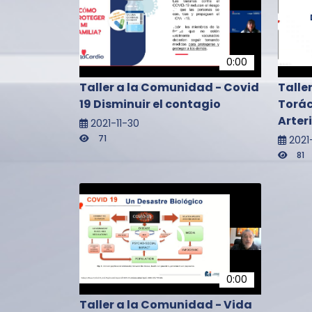
0:00
Taller a la Comunidad - Covid
Talle
19 Disminuir el contagio
Torác
Arter
2021-11-30
71
2021
81
0:00
Taller a la Comunidad - Vida