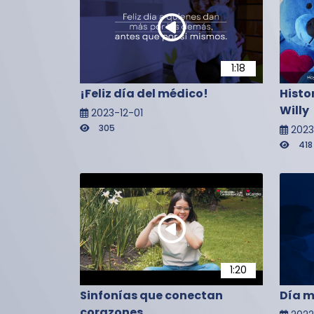
1:18
¡Feliz día del médico!
Histo
Willy
2023-12-01
305
202
418
1:20
Sinfonías que conectan
Día m
corazones