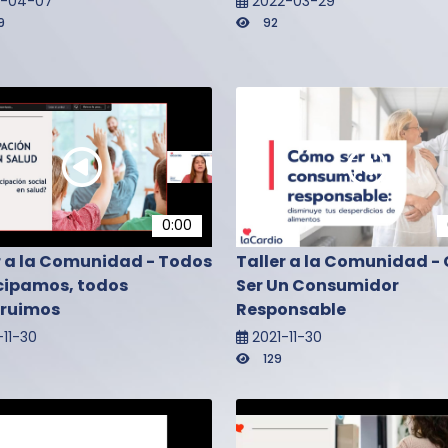
2-04-07
2022-03-29
9
92
0:00
r a la Comunidad - Todos
Taller a la Comunidad 
cipamos, todos
Ser Un Consumidor
truimos
Responsable
-11-30
2021-11-30
129